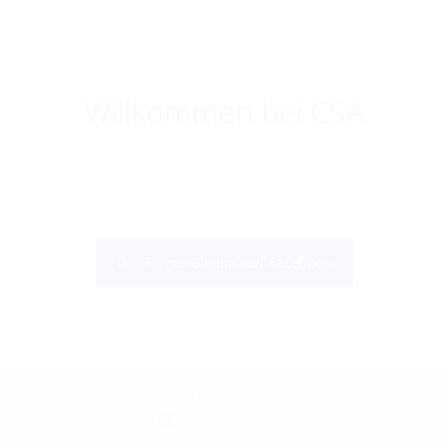
Willkommen bei CSA
Folgen Sie uns auf Facebook
Copyright 2018 by CSA Planungs.Studio
Footer Bottom right