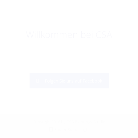
Willkommen bei CSA
Folgen Sie uns auf Facebook
Copyright 2018 by CSA Planungs.Studio
Footer Bottom right